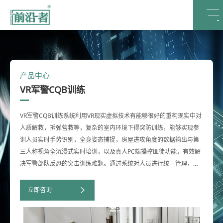
产品中心
VR军警CQB训练
VR军警CQB训练系统利用VR现实虚拟技术有能够很好的重构现实中对
人质解救，拆弹营救等，复杂的室内环境下得突防训练，能够实现参
训人员实时手势识别，全身姿态捕捉，房屋进攻角度的数据输出与第
三人称视角全沉浸式实时培训，以及真人PC端操控匪徒功能，有效解
决军警部队反恐的突击训练难题。通过系统对人员进行统一管理，在
训练过程中导调干预，增强训练效果，并最终经过大数据计算实现训
练后仿真回放和分析评估。
立即咨询